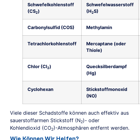
Schwefelkohlenstoff
Schwefelwasserstoff
(CS
)
(H
S)
2
2
Carbonylsulfid (COS)
Methylamin
Tetrachlorkohlenstoff
Mercaptane (oder
Thiole)
Chlor (Cl
)
Quecksilberdampf
2
(Hg)
Cyclohexan
Stickstoffmonoxid
(NO)
Viele dieser Schadstoffe können auch effektiv aus
sauerstoffarmen Stickstoff (N
)- oder
2
Kohlendioxid (CO
)-Atmosphären entfernt werden.
2
Wie Können Wir Helfen?