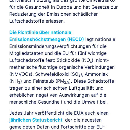
Luftverschmutzung als das größte Umweltrisiko
für die Gesundheit in Europa und hat Gesetze zur
Reduzierung der Emissionen schädlicher
Luftschadstoffe erlassen.
Die Richtlinie über nationale
Emissionshöchstmengen (NECD)
legt nationale
Emissionsminderungsverpflichtungen für die
Mitgliedstaaten und die EU für fünf wichtige
Luftschadstoffe fest: Stickoxide (NO
), nicht-
x
methanische flüchtige organische Verbindungen
(NMVOCs), Schwefeldioxid (SO
), Ammoniak
2
(NH
) und Feinstaub (PM
)
.
Diese Schadstoffe
3
2.5
tragen zu einer schlechten Luftqualität und
erheblichen negativen Auswirkungen auf die
menschliche Gesundheit und die Umwelt bei.
Jedes Jahr veröffentlicht die EUA auch einen
jährlichen Statusbericht
, der die neuesten
gemeldeten Daten und Fortschritte der EU-