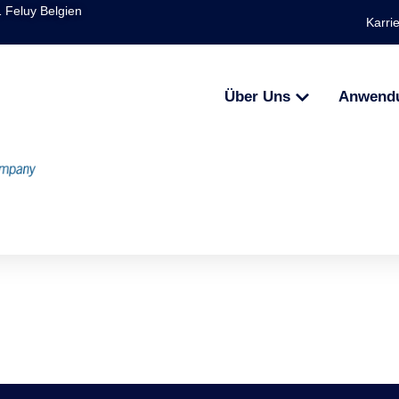
1 Feluy Belgien
Karri
Über Uns
Anwend