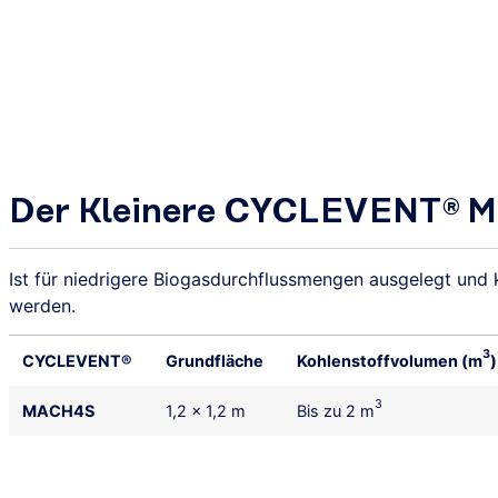
Der Kleinere CYCLEVENT® M
Ist für niedrigere Biogasdurchflussmengen ausgelegt und
werden.
3
CYCLEVENT®
Grundfläche
Kohlenstoffvolumen (m
)
3
MACH4S
1,2 x 1,2 m
Bis zu 2 m