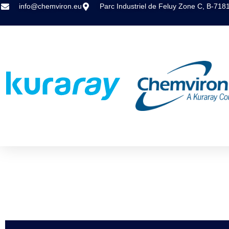
info@chemviron.eu
Parc Industriel de Feluy Zone C, B-718