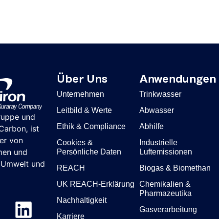
Über Uns
Anwendungen
Unternehmen
Trinkwasser
Leitbild & Werte
Abwasser
ruppe und
Ethik & Compliance
Abhilfe
arbon, ist
ter von
Cookies &
Industrielle
men und
Persönliche Daten
Luftemissionen
r Umwelt und
REACH
Biogas & Biomethan
UK REACH-Erklärung
Chemikalien &
Pharmazeutika
Nachhaltigkeit
Gasverarbeitung
Karriere