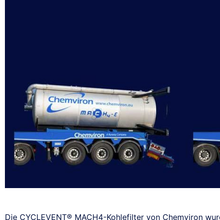
Die CYCLEVENT® MACH4-Kohlefilter von Chemviron wurde