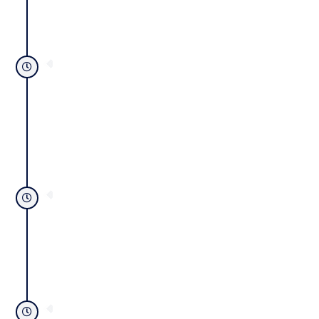
 1965
von der Calgon Corporation übernommen.
(ehemals Pittsburgh Coke & Chemical) wird
Pittsburgh Activated Carbon Company
 1968
Inc. übernommen.
Calgon Corporation wird von Merck and Co.,
 1970