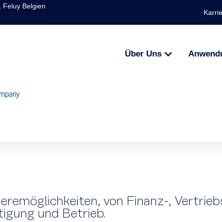
1 Feluy Belgien
Karri
Über Uns
Anwend
ieremöglichkeiten, von Finanz-, Vertrie
tigung und Betrieb.