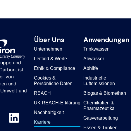
Über Uns
Anwendungen
Unternehmen
Trinkwasser
Leitbild & Werte
Abwasser
ruppe und
Ethik & Compliance
Abhilfe
arbon, ist
ter von
Cookies &
Industrielle
men und
Persönliche Daten
Luftemissionen
r Umwelt und
REACH
Biogas & Biomethan
UK REACH-Erklärung
Chemikalien &
Pharmazeutika
Nachhaltigkeit
Gasverarbeitung
Karriere
Essen & Trinken