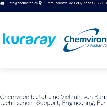
info@chemviron.eu
Parc Industriel de Feluy Zone C, B-718
Chemviron bietet eine Vielzahl von Karr
technischem Support, Engineering, Fer