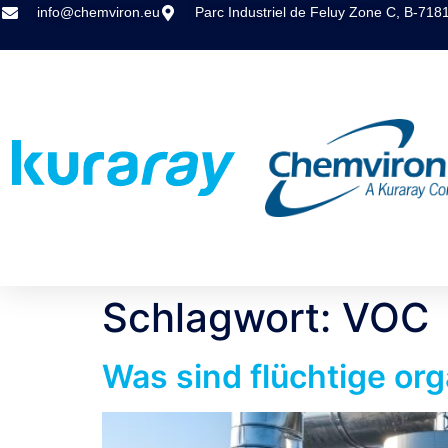
info@chemviron.eu
Parc Industriel de Feluy Zone C, B-718
Schlagwort:
VOC
Was sind flüchtige or