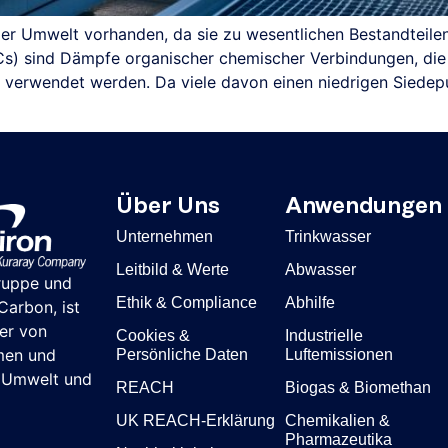
der Umwelt vorhanden, da sie zu wesentlichen Bestandteile
Cs) sind Dämpfe organischer chemischer Verbindungen, die
e verwendet werden. Da viele davon einen niedrigen Siedep
Über Uns
Anwendungen
Unternehmen
Trinkwasser
Leitbild & Werte
Abwasser
ruppe und
Ethik & Compliance
Abhilfe
arbon, ist
ter von
Cookies &
Industrielle
men und
Persönliche Daten
Luftemissionen
r Umwelt und
REACH
Biogas & Biomethan
UK REACH-Erklärung
Chemikalien &
Pharmazeutika