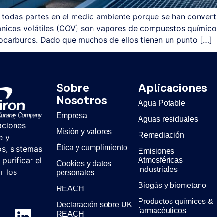
n todas partes en el medio ambiente porque se han convert
nicos volátiles (COV) son vapores de compuestos químicos
rocarburos. Dado que muchos de ellos tienen un punto […]
Sobre
Aplicaciones
Nosotros
Agua Potable
Empresa
Aguas residuales
aciones
Misión y valores
Remediación
e y
Ética y cumplimiento
os, sistemas
Emisiones
purificar el
Atmosféricas
Cookies y datos
Industriales
r los
personales
Biogás y biometano
REACH
Productos químicos &
Declaración sobre UK
farmacéuticos
REACH