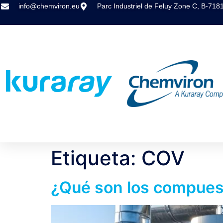
info@chemviron.eu
Parc Industriel de Feluy Zone C, B-7181
Etiqueta:
COV
¿Qué son los compuest