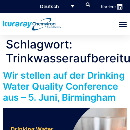
Deutsch
Karriere
Schlagwort:
Trinkwasseraufbereit
Wir stellen auf der Drinking
Water Quality Conference
aus – 5. Juni, Birmingham