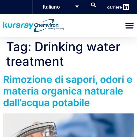
Italiano
carriere
Tag:
Drinking water
treatment
Rimozione di sapori, odori e
materia organica naturale
dall’acqua potabile