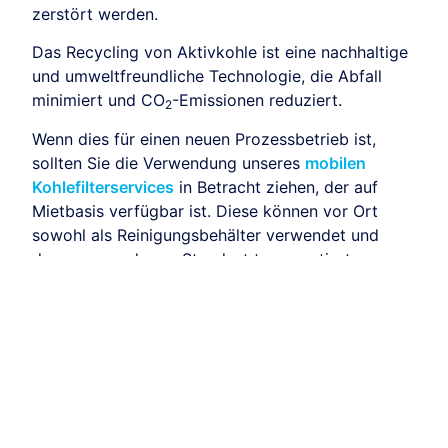
zerstört werden.
Das Recycling von Aktivkohle ist eine nachhaltige
und umweltfreundliche Technologie, die Abfall
minimiert und CO
-Emissionen reduziert.
2
Wenn dies für einen neuen Prozessbetrieb ist,
sollten Sie die Verwendung unseres
mobilen
Kohlefilterservices
in Betracht ziehen, der auf
Mietbasis verfügbar ist. Diese können vor Ort
sowohl als Reinigungsbehälter verwendet und
dann zum und vom Standort transportiert
werden, ohne dass ein Kohleaustausch vor Ort
erforderlich ist. Für das Recycling von
verbrauchter körniger Aktivkohle kann diese
einfach im mobilen Kohlefilter zu unserem
Reaktivierungszentrum zurückgebracht werden.
Chemviron verfügt über eine Reihe dieser mobilen
Aktivkohlefilter unterschiedlicher Größen und