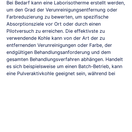
Bei Bedarf kann eine Laborisotherme erstellt werden,
um den Grad der Verunreinigungsentfernung oder
Farbreduzierung zu bewerten, um spezifische
Absorptionsziele vor Ort oder durch einen
Pilotversuch zu erreichen. Die effektivste zu
verwendende Kohle kann von der Art der zu
entfernenden Verunreinigungen oder Farbe, der
endgültigen Behandlungsanforderung und dem
gesamten Behandlungsverfahren abhängen. Handelt
es sich beispielsweise um einen Batch-Betrieb, kann
eine Pulveraktivkohle geeignet sein, während bei
kontinuierlichem Betrieb eine granulierte Aktivkohle
bevorzugt werden kann. Unser technisches Team
kann Sie bezüglich des am besten geeigneten
Vorgehens für Ihre Anwendung beraten.
Warum ziehen Sie für einen neuen Prozessbetrieb
nicht die Verwendung eines
mobilen Kohlefilters
in
Betracht, der zur Miete erhältlich ist? Dies sind