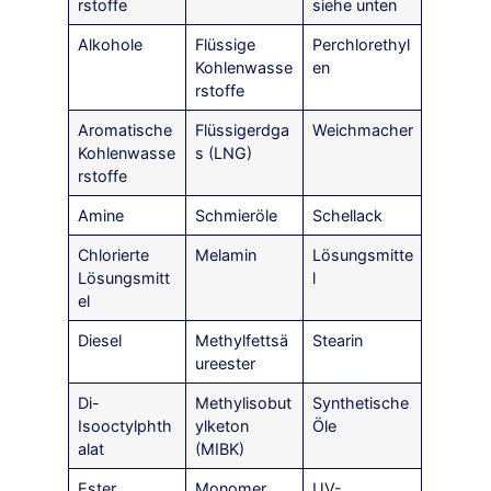
rstoffe
siehe unten
Alkohole
Flüssige
Perchlorethyl
Kohlenwasse
en
rstoffe
Aromatische
Flüssigerdga
Weichmacher
Kohlenwasse
s (LNG)
rstoffe
Amine
Schmieröle
Schellack
Chlorierte
Melamin
Lösungsmitte
Lösungsmitt
l
el
Diesel
Methylfettsä
Stearin
ureester
Di-
Methylisobut
Synthetische
Isooctylphth
ylketon
Öle
alat
(MIBK)
Ester
Monomer
UV-