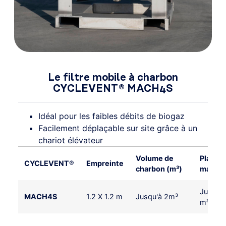
Le filtre mobile à charbon
CYCLEVENT® MACH4S
Idéal pour les faibles débits de biogaz
Facilement déplaçable sur site grâce à un
chariot élévateur
Volume de
Plage d
CYCLEVENT®
Empreinte
charbon (m³)
max. (m
Jusqu'à
MACH4S
1.2 X 1.2 m
Jusqu'à 2m³
m³/hr