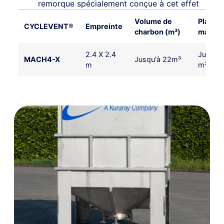
remorque spécialement conçue à cet effet
Volume de
Plage d
CYCLEVENT®
Empreinte
charbon (m³)
max. (m
2.4 X 2.4
Jusqu'
MACH4-X
Jusqu'à 22m³
m
m³/hr