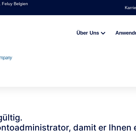
1 Feluy Belgien
Karri
Über Uns
Anwend
ültig.
ontoadministrator, damit er Ihnen