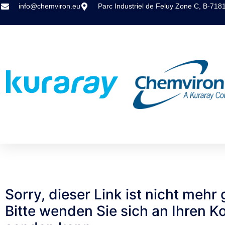
info@chemviron.eu
Parc Industriel de Feluy Zone C, B-718
Sorry, dieser Link ist nicht mehr g
Bitte wenden Sie sich an Ihren K