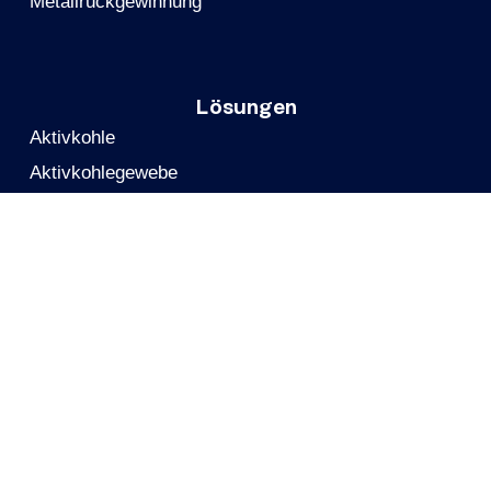
Metallrückgewinnung
Lösungen
Aktivkohle
Aktivkohlegewebe
Mobile Kohlefilter
Reaktivierung
Technischer Support
PFAS-Entfernung
Webseite Der Gruppe
CALGON CARBON
Calgon Carbon China