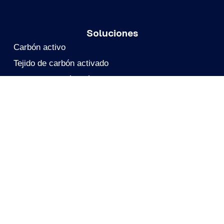
Soluciones
Carbón activo
Tejido de carbón activado
Filtros de carbón móviles
Reactivación
Soporte Técnico
Eliminación de PFAS
Sitio Web Del Grupo
CALGON CARBON
Calgon Carbon China
Calgon Carbon Latinoamérica