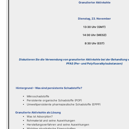
Granulierter Aktivkohle
Dienstag, 23. November
13:30 Uhr (GMT)
14:30 Uhr (MESZ)
8:30 Uhr (EST)
Diskutieren Sie die Verwendung von granulierter Aktivkohle bei der Behandlung 
PFAS (Per- und Polyfluoralkylsubstanzen)
Hintergrund – Was sind persistente Schadstoffe?
Mikroschadstoffe
Persistente organische Schadstoffe (POP)
Umweltpersistente pharmazeutische Schadstoffe (EPPP)
Granulierte Aktivkohle als Lösung
Was ist Adsorption?
Rohmaterial und seine Auswirkungen
Herstellungsverfahren und seine Auswirkungen
Wichtige physikalische Eigenschaften