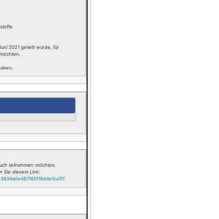
stoffe
uni 2021 geteilt wurde, für
 möchten.
 haben.
 auch teilnehmen möchten.
n Sie diesem Link:
e3834a0e467165f18d4e1ca1f7