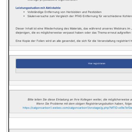
Leistungsstudien mit Aktivkohle
Vollständige Entfernung von Herbiziden und Pestiziden
Säulenversuche zum Vergleich der PFAS-Entfernung für verschiedene Kohlen
Dieser Inhalt ist eine Wiederholung des Materials, das während unseres Webinars im J
diejenigen, die es möglicherweise verpasst haben oder das Thema erneut aufgreifen
Eine Kopie der Folien wird an alle gesendet, die sich für die Veranstaltung registriert
Hier registrieren
Bitte leiten Sie diese Einladung an Ihre Kollegen weiter, die möglicherweise
Wenn Sie Probleme mit dem obigen Registrierungsbutton haben, folge
https://calgoncarbon1.webex.com/calgoncarbon1/onstage/g.php?MTID=e9e7ef3