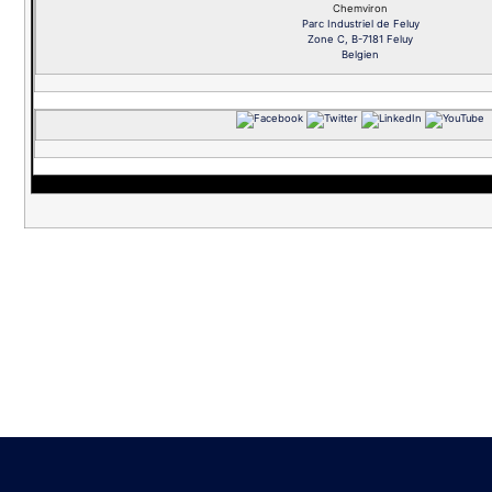
Chemviron
Parc Industriel de Feluy
Zone C, B-7181 Feluy
Belgien
‌
‌
‌