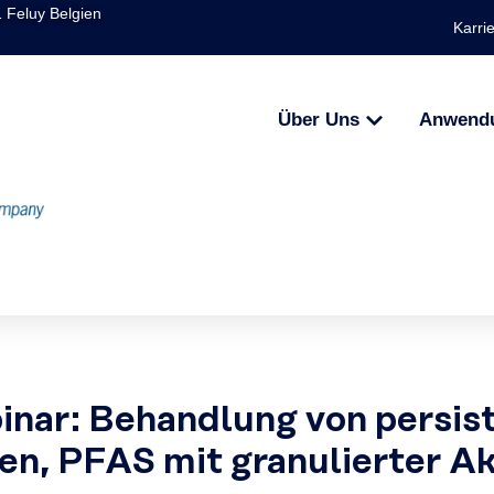
1 Feluy Belgien
Karri
Über Uns
Anwend
r: Behandlung von persist
en, PFAS mit granulierter A