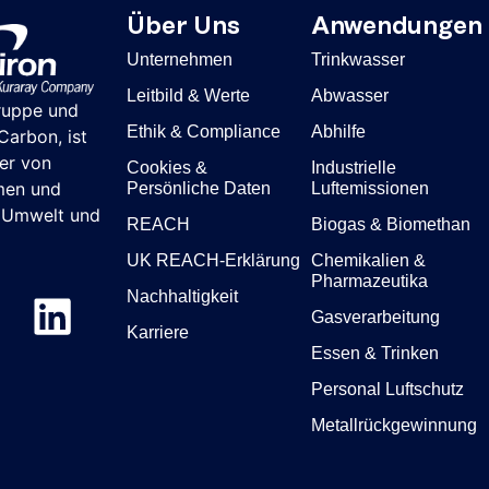
Über Uns
Anwendungen
Unternehmen
Trinkwasser
Leitbild & Werte
Abwasser
ruppe und
Ethik & Compliance
Abhilfe
arbon, ist
ter von
Cookies &
Industrielle
men und
Persönliche Daten
Luftemissionen
r Umwelt und
REACH
Biogas & Biomethan
UK REACH-Erklärung
Chemikalien &
Pharmazeutika
Nachhaltigkeit
Gasverarbeitung
Karriere
Essen & Trinken
Personal Luftschutz
Metallrückgewinnung