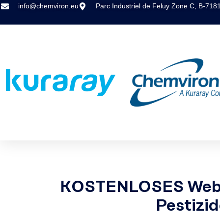
info@chemviron.eu
Parc Industriel de Feluy Zone C, B-718
KOSTENLOSES Webina
Pestizid