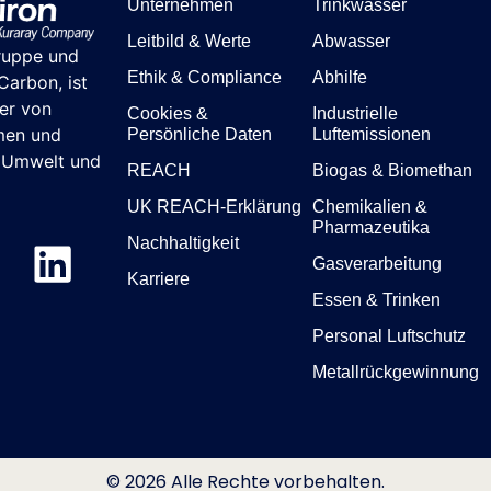
Unternehmen
Trinkwasser
Leitbild & Werte
Abwasser
ruppe und
Ethik & Compliance
Abhilfe
arbon, ist
ter von
Cookies &
Industrielle
men und
Persönliche Daten
Luftemissionen
r Umwelt und
REACH
Biogas & Biomethan
UK REACH-Erklärung
Chemikalien &
Pharmazeutika
Nachhaltigkeit
Gasverarbeitung
Karriere
Essen & Trinken
Personal Luftschutz
Metallrückgewinnung
© 2026 Alle Rechte vorbehalten.