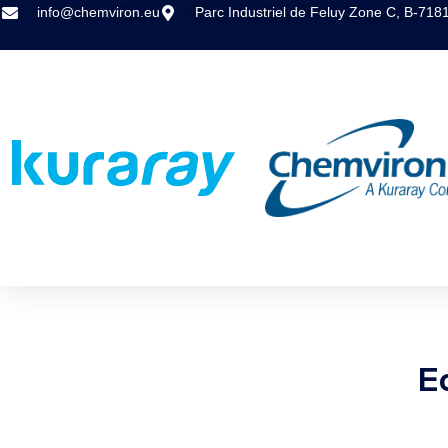
info@chemviron.eu
Parc Industriel de Feluy Zone C, B-718
E