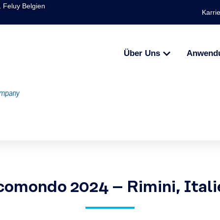
1 Feluy Belgien
Karri
Über Uns
Anwend
comondo 2024 – Rimini, Itali