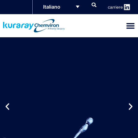
Italiano
carriere
Riattivazione
del carbone
attivo
Riattivazione del
carbone attivo. La
riattivazione termica