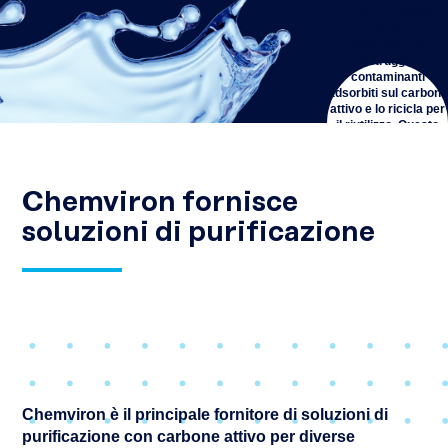
è una tecnologia
economica e
sostenibile che
distrugge i
contaminanti
adsorbiti sul carbone
attivo e lo ricicla per
il riutilizzo. Questo
processo di riciclo
del carbone attivo
aiuta le industrie a
ridurre la loro
Chemviron fornisce
impronta di carbonio,
riducendo le
soluzioni di purificazione
emissioni di CO2 fino
all'80% rispetto
all’uso di carbone
vergine.
SCOPRI DI
PIÙ
Chemviron è il principale fornitore di soluzioni di
purificazione con carbone attivo per diverse