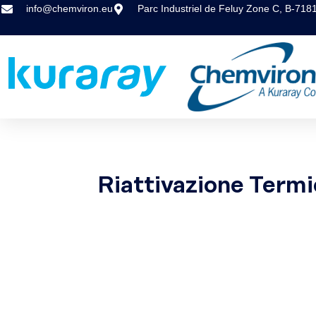
info@chemviron.eu
Parc Industriel de Feluy Zone C, B-718
Riattivazione Termi