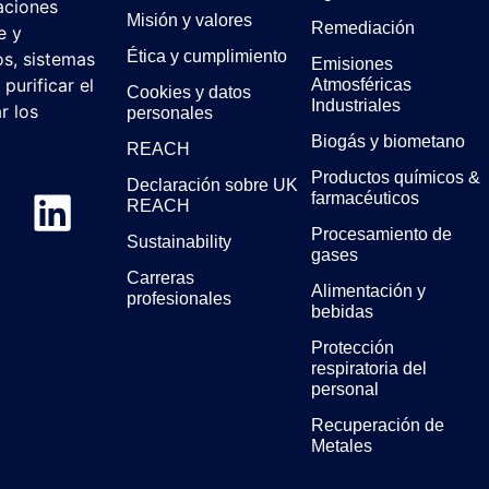
aciones
Misión y valores
Remediación
e y
Ética y cumplimiento
os, sistemas
Emisiones
purificar el
Atmosféricas
Cookies y datos
Industriales
r los
personales
Biogás y biometano
REACH
Productos químicos &
Declaración sobre UK
farmacéuticos
REACH
Procesamiento de
Sustainability
gases
Carreras
Alimentación y
profesionales
bebidas
Protección
respiratoria del
personal
Recuperación de
Metales