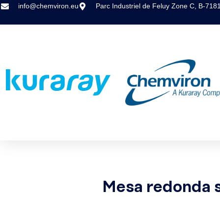
info@chemviron.eu
Parc Industriel de Feluy Zone C, B-7181
Mesa redonda s