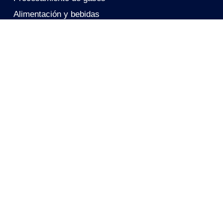
Alimentación y bebidas
Protección respiratoria del personal
Recuperación de Metales
Soluciones
Carbón activo
Tejido de carbón activado
Filtros de carbón móviles
Reactivación
Soporte Técnico
Eliminación de PFAS