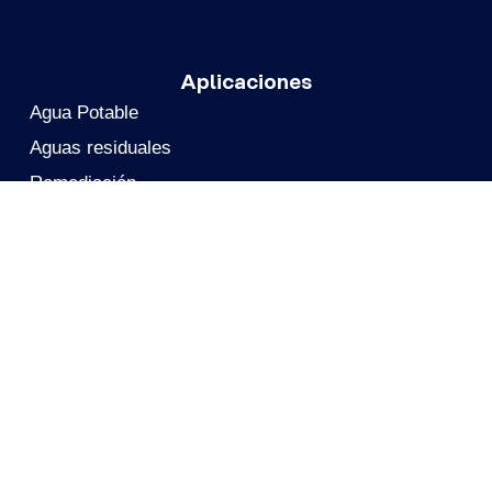
Aplicaciones
Agua Potable
Aguas residuales
Remediación
Emisiones Atmosféricas Industriales
Biogás y biometano
Productos químicos & farmacéuticos
Procesamiento de gases
Alimentación y bebidas
Protección respiratoria del personal
Recuperación de Metales