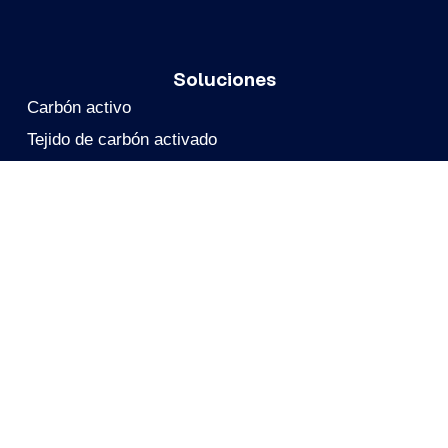
Soluciones
Carbón activo
Tejido de carbón activado
Filtros de carbón móviles
Reactivación
Soporte Técnico
Eliminación de PFAS
Sitio Web Del Grupo
CALGON CARBON
Calgon Carbon China