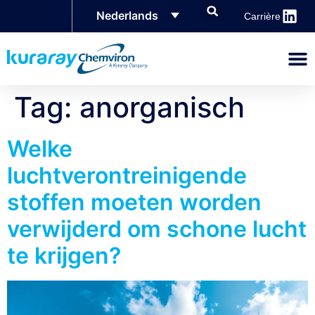
Nederlands
Carrière
Tag:
anorganisch
Welke
luchtverontreinigende
stoffen moeten worden
verwijderd om schone lucht
te krijgen?